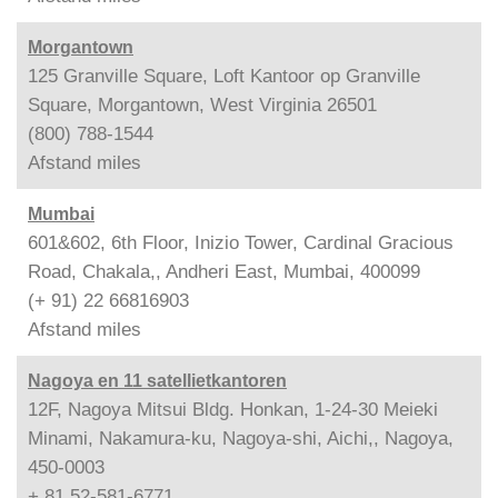
Morgantown
125 Granville Square, Loft Kantoor op Granville
Square, Morgantown, West Virginia 26501
(800) 788-1544
Afstand
miles
Mumbai
601&602, 6th Floor, Inizio Tower, Cardinal Gracious
Road, Chakala,, Andheri East, Mumbai, 400099
(+ 91) 22 66816903
Afstand
miles
Nagoya en 11 satellietkantoren
12F, Nagoya Mitsui Bldg. Honkan, 1-24-30 Meieki
Minami, Nakamura-ku, Nagoya-shi, Aichi,, Nagoya,
450-0003
+ 81 52-581-6771