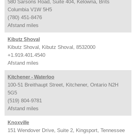
580 Sarsons Road, Suite 404, Kelowna, Brits
Columbia V1W 5H5
(780) 451-8476
Afstand
miles
Kibutz Shoval
Kibutz Shoval, Kibutz Shoval, 8532000
+1.919.401.4540
Afstand
miles
Kitchener - Waterloo
100-51 Breithaupt Street, Kitchener, Ontario N2H
5G5
(519) 804-9781
Afstand
miles
Knoxville
151 Wendover Drive, Suite 2, Kingsport, Tennessee