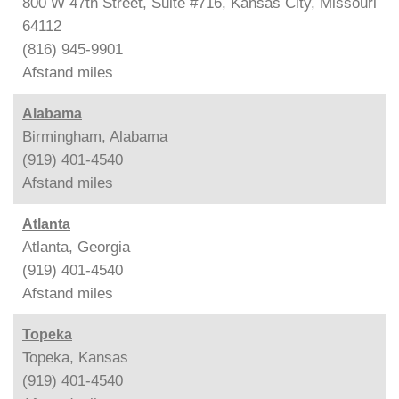
800 W 47th Street, Suite #716, Kansas City, Missouri
64112
(816) 945-9901
Afstand
miles
Alabama
Birmingham, Alabama
(919) 401-4540
Afstand
miles
Atlanta
Atlanta, Georgia
(919) 401-4540
Afstand
miles
Topeka
Topeka, Kansas
(919) 401-4540