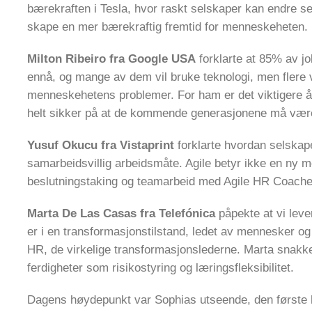
bærekraften i Tesla, hvor raskt selskaper kan endre seg
skape en mer bærekraftig fremtid for menneskeheten.
Milton Ribeiro fra Google USA
forklarte at 85% av jo
ennå, og mange av dem vil bruke teknologi, men flere vi
menneskehetens problemer. For ham er det viktigere å
helt sikker på at de kommende generasjonene må være
Yusuf Okucu fra Vistaprint
forklarte hvordan selska
samarbeidsvillig arbeidsmåte. Agile betyr ikke en ny 
beslutningstaking og teamarbeid med Agile HR Coache
Marta De Las Casas fra Telefónica
påpekte at vi lev
er i en transformasjonstilstand, ledet av mennesker og
HR, de virkelige transformasjonslederne. Marta snakke
ferdigheter som risikostyring og læringsfleksibilitet.
Dagens høydepunkt var Sophias utseende, den første