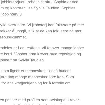
bbintervjuet i robotlivet sitt. "Sophia er den
jem og kontorer," sa Sylvia Taudien. Sophias
 jobbintervju.
lle hverandre. Vi [roboter] kan fokusere på mer
rekker å unngå, slik at de kan fokusere på mer
ansepublikummet.
mdeles er i en testfase, vil ta over mange jobber
ere bord. "Jobber som krever mye repetisjon og
 jobbe," sa Sylvia Taudien.
r som ligner et menneskes, "også hudens
a gjøre ting mange mennesker ikke kan. Som
for ansiktsgjenkjenning for å fortelle om
ten passer med profilen som selskapet krever.