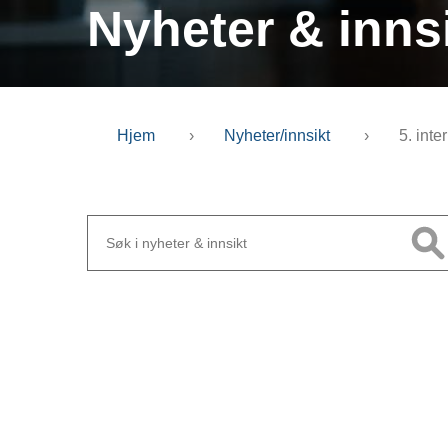
Nyheter & inns
Hjem
›
Nyheter/innsikt
›
5. int