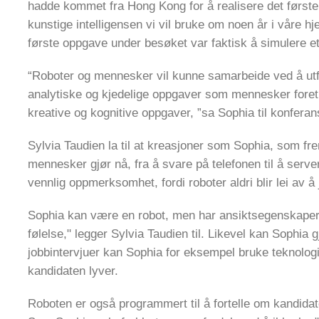
hadde kommet fra Hong Kong for å realisere det første jo
kunstige intelligensen vi vil bruke om noen år i våre h
første oppgave under besøket var faktisk å simulere et
“Roboter og mennesker vil kunne samarbeide ved å utfy
analytiske og kjedelige oppgaver som mennesker foret
kreative og kognitive oppgaver, ”sa Sophia til konfer
Sylvia Taudien la til at kreasjoner som Sophia, som fre
mennesker gjør nå, fra å svare på telefonen til å serv
vennlig oppmerksomhet, fordi roboter aldri blir lei av å
Sophia kan være en robot, men har ansiktsegenskape
følelse," legger Sylvia Taudien til. Likevel kan Sophi
jobbintervjuer kan Sophia for eksempel bruke teknologi 
kandidaten lyver.
Roboten er også programmert til å fortelle om kandida