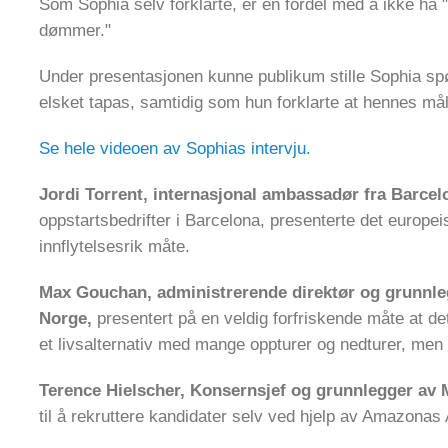
Som Sophia selv forklarte, er en fordel med å ikke ha "
dømmer."
Under presentasjonen kunne publikum stille Sophia sp
elsket tapas, samtidig som hun forklarte at hennes må
Se hele videoen av Sophias intervju.
Jordi Torrent, internasjonal ambassadør fra Barcel
oppstartsbedrifter i Barcelona, presenterte det europ
innflytelsesrik måte.
Max Gouchan, administrerende direktør og grunnleg
Norge,
presentert på en veldig forfriskende måte at d
et livsalternativ med mange oppturer og nedturer, men g
Terence Hielscher,
Konsernsjef og grunnlegger av 
til å rekruttere kandidater selv ved hjelp av Amazonas 