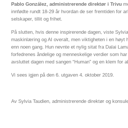
Pablo González, administrerende direktør i Trivu
mo
innfødte rundt 18-29 år hvordan de ser fremtiden for ar
selskaper, tillit og frihet.
På slutten, hvis denne inspirerende dagen, viste Sylv
maskinlæring og AI overalt, men viktigheten i en høyt
enn noen gang. Hun nevnte et nylig sitat fra Dalai Lam
forfedrenes åndelige og menneskelige verdier som har
avsluttet dagen med sangen “Human” og en klem for al
Vi sees igjen på den 6. utgaven 4. oktober 2019.
Av Sylvia Taudien, administrerende direktør og konsul