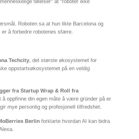
menneskelige følelser" at "roboter ikke
ørsmål. Roboten sa at hun likte Barcelona og
l er å forbedre robotenes sfære.
ona Techcity
, det største økosystemet for
eiske oppstartsøkosystemet på en veldig
ger fra Startup Wrap & Roll fra
et å oppfinne din egen måte å være gründer på er
ir mye personlig og profesjonell tilfredshet.
MoBerries Berlin
forklarte hvordan AI kan bidra
Alexa.