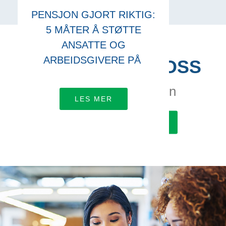
PENSJON GJORT RIKTIG:
5 MÅTER Å STØTTE
ANSATTE OG
ARBEIDSGIVERE PÅ
KONTAKT MED OSS
La oss jobbe sammen
LES MER
FÅ MER INFORMASJON