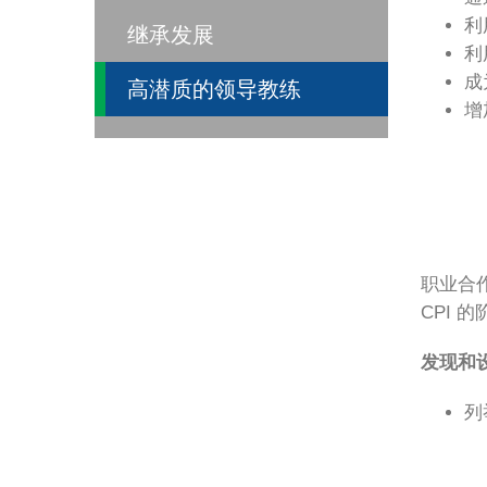
利
继承发展
利
成
高潜质的领导教练
增
职业合
CPI 
发现和
列