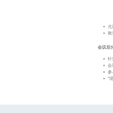
允
衡
会议后
针
会
参
"