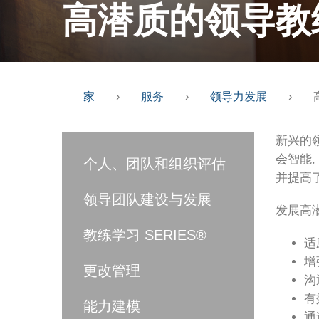
高潜质的领导教
家
›
服务
›
领导力发展
›
新兴的领
会智能
个人、团队和组织评估
并提高
领导团队建设与发展
发展高
教练学习 SERIES®
适
增
更改管理
沟
有
能力建模
通