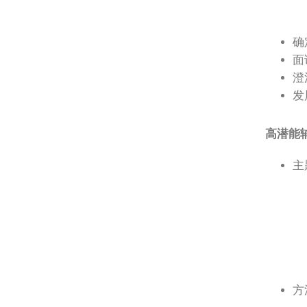
确
面
澄
发
高潜能
主
方