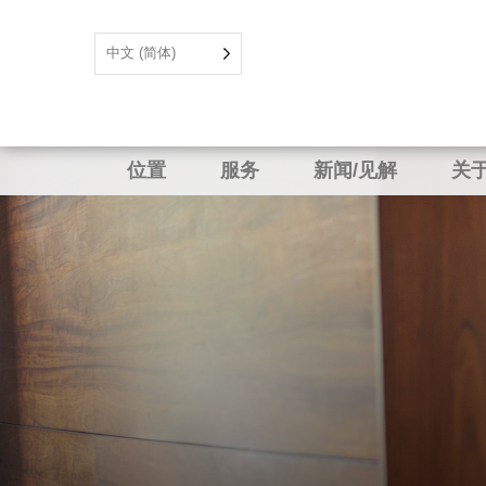
中文 (简体)
位置
服务
新闻/见解
关