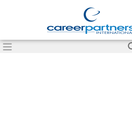
Servicios de
recolocación y
consultoría de
transición
profesional en