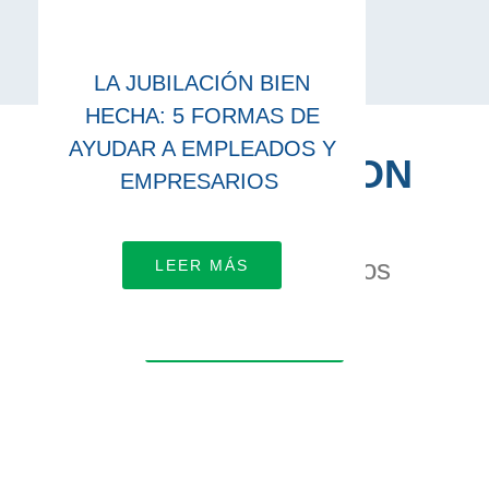
LA JUBILACIÓN BIEN
HECHA: 5 FORMAS DE
AYUDAR A EMPLEADOS Y
CONÉCTATE CON
EMPRESARIOS
NOSOTROS
Vamos a trabajar juntos
LEER MÁS
APRENDE MÁS