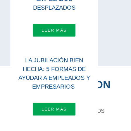
DESPLAZADOS
LEER MÁS
LA JUBILACIÓN BIEN
HECHA: 5 FORMAS DE
AYUDAR A EMPLEADOS Y
CONÉCTATE CON
EMPRESARIOS
NOSOTROS
Vamos a trabajar juntos
LEER MÁS
APRENDE MÁS