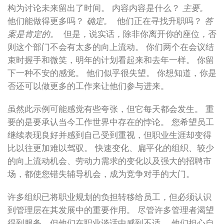
构为讨论未来留出了时间。 内容内容是什么？
主要。
他们能做得更多吗？
确定。
他们正在寻找升职吗？
答
案是肯定的。
但是，说实话，除非你离开你的座位，否
则这个部门不会有太多的向上流动。 你们两个在会议结
束时握手和微笑，明年的计划看起来和去年一样。 你留
下一种不安的感觉。 他们似乎很失望。 你想知道，你是
否还可以做更多的工作来让他们参与进来。
虽然此示例可能感觉有些夸张，但它每天都会发生。 重
要的是要承认当今工作世界中存在的悖论。 您希望员工
继续表现良好并感到自己受到重视，但职业生涯却变得
比以往更加难以驾驭。 快速变化、扁平化的组织、较少
的向上流动机会、劳动力需求的变化以及强大的招聘市
场，都使您错失辅导机会，成为竞争对手的大门。
许多组织已将职业规划的负担转移给员工，但必须认识
到管理层在其发展中的重要作用。 尽管许多管理者渴望
得到服务，但他们在职业谈话中感到不适。 他们担心自