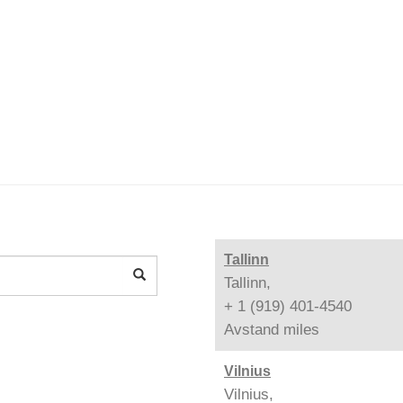
Tallinn
Tallinn,
+ 1 (919) 401-4540
Avstand
miles
Vilnius
Vilnius,