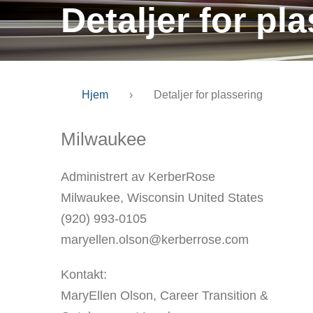
Detaljer for pl
Hjem
›
Detaljer for plassering
Milwaukee
Administrert av KerberRose
Milwaukee, Wisconsin United States
(920) 993-0105
maryellen.olson@kerberrose.com
Kontakt:
MaryEllen Olson, Career Transition &