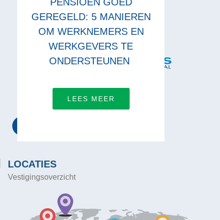
PENSIOEN GOED
GEREGELD: 5 MANIEREN
OM WERKNEMERS EN
WERKGEVERS TE
ONDERSTEUNEN
VERBINDING MET ONS
LEES MEER
LOCATIES
Vestigingsoverzicht