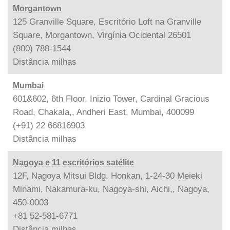
Morgantown
125 Granville Square, Escritório Loft na Granville
Square, Morgantown, Virgínia Ocidental 26501
(800) 788-1544
Distância
milhas
Mumbai
601&602, 6th Floor, Inizio Tower, Cardinal Gracious
Road, Chakala,, Andheri East, Mumbai, 400099
(+91) 22 66816903
Distância
milhas
Nagoya e 11 escritórios satélite
12F, Nagoya Mitsui Bldg. Honkan, 1-24-30 Meieki
Minami, Nakamura-ku, Nagoya-shi, Aichi,, Nagoya,
450-0003
+81 52-581-6771
Distância
milhas