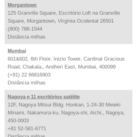
Morgantown
125 Granville Square, Escritório Loft na Granville
Square, Morgantown, Virgínia Ocidental 26501
(800) 788-1544
Distância
milhas
Mumbai
601&602, 6th Floor, Inizio Tower, Cardinal Gracious
Road, Chakala,, Andheri East, Mumbai, 400099
(+91) 22 66816903
Distância
milhas
Nagoya e 11 escritórios satélite
12F, Nagoya Mitsui Bldg. Honkan, 1-24-30 Meieki
Minami, Nakamura-ku, Nagoya-shi, Aichi,, Nagoya,
450-0003
+81 52-581-6771
Distância
milhas