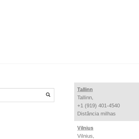
Tallinn
Tallinn,
+1 (919) 401-4540
Distância
milhas
Vilnius
Vilnius,