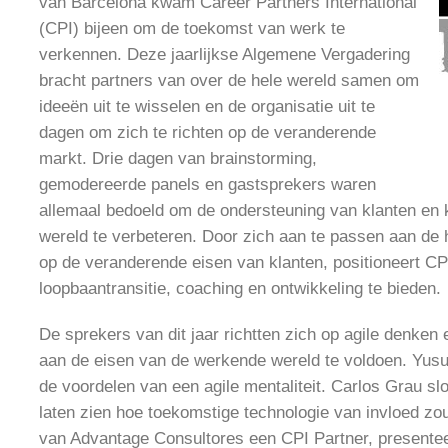
van Barcelona kwam Career Partners International
(CPI) bijeen om de toekomst van werk te
verkennen. Deze jaarlijkse Algemene Vergadering
bracht partners van over de hele wereld samen om
ideeën uit te wisselen en de organisatie uit te
dagen om zich te richten op de veranderende
markt. Drie dagen van brainstorming,
gemodereerde panels en gastsprekers waren
allemaal bedoeld om de ondersteuning van klanten en 
wereld te verbeteren. Door zich aan te passen aan de 
op de veranderende eisen van klanten, positioneert CP
loopbaantransitie, coaching en ontwikkeling te bieden.
De sprekers van dit jaar richtten zich op agile denke
aan de eisen van de werkende wereld te voldoen. Yus
de voordelen van een agile mentaliteit. Carlos Grau sl
laten zien hoe toekomstige technologie van invloed zo
van Advantage Consultores een CPI Partner, presentee