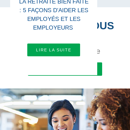
LA RETRAITE BIEN FAITE
: 5 FAÇONS D'AIDER LES
EMPLOYÉS ET LES
CONNECTEZ-VOUS
EMPLOYEURS
AVEC NOUS
Travaillons ensemble
LIRE LA SUITE
POUR EN SAVOIR PLUS