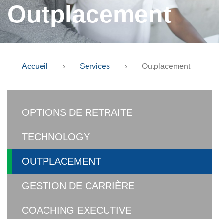
Outplacement
Accueil
›
Services
›
Outplacement
OPTIONS DE RETRAITE
TECHNOLOGY
OUTPLACEMENT
GESTION DE CARRIÈRE
COACHING EXECUTIVE