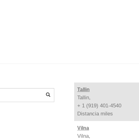
Tallin
Tallin,
+ 1 (919) 401-4540
Distancia
miles
Vilna
Vilna,