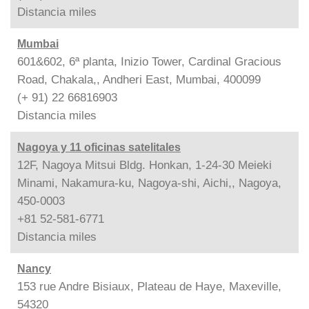
Distancia
miles
Mumbai
601&602, 6ª planta, Inizio Tower, Cardinal Gracious
Road, Chakala,, Andheri East, Mumbai, 400099
(+ 91) 22 66816903
Distancia
miles
Nagoya y 11 oficinas satelitales
12F, Nagoya Mitsui Bldg. Honkan, 1-24-30 Meieki
Minami, Nakamura-ku, Nagoya-shi, Aichi,, Nagoya,
450-0003
+81 52-581-6771
Distancia
miles
Nancy
153 rue Andre Bisiaux, Plateau de Haye, Maxeville,
54320