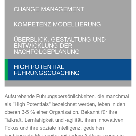
CHANGE MANAGEMENT
KOMPETENZ MODELLIERUNG
ÜBERBLICK, GESTALTUNG UND
ENTWICKLUNG DER
NACHFOLGEPLANUNG
HIGH POTENTIAL
FÜHRUNGSCOACHING
Aufstrebende Führungspersönlichkeiten, die manchmal
als "High Potentials" bezeichnet werden, leben in den
oberen 3-5 % einer Organisation. Bekannt für ihre
Tatkraft, Lernfähigkeit und -agilität, ihren innovativen
Fokus und ihre soziale Intelligenz, gedeihen
hochbegabte Mitarbeiter mit jedem Auftrag, wenn sie