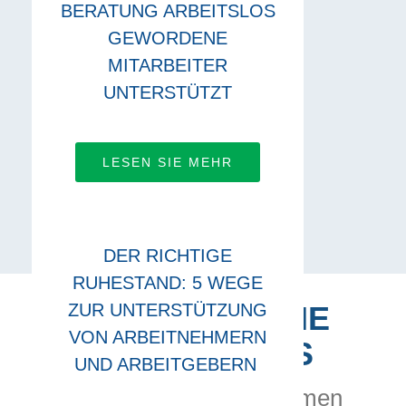
BERATUNG ARBEITSLOS
GEWORDENE
MITARBEITER
UNTERSTÜTZT
LESEN SIE MEHR
DER RICHTIGE
RUHESTAND: 5 WEGE
ZUR UNTERSTÜTZUNG
VERBINDEN SIE
VON ARBEITNEHMERN
SICH MIT UNS
UND ARBEITGEBERN
Lassen Sie uns zusammen