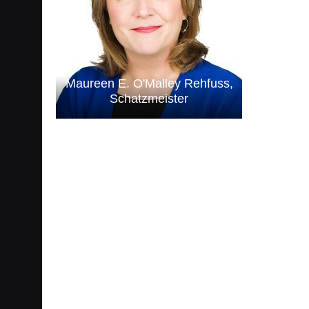
Maureen E. O'Malley Rehfuss,
Schatzmeister