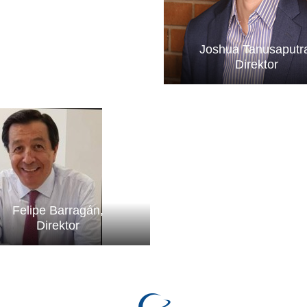
Joshua Tanusaputr
Direktor
Felipe Barragán,
Direktor