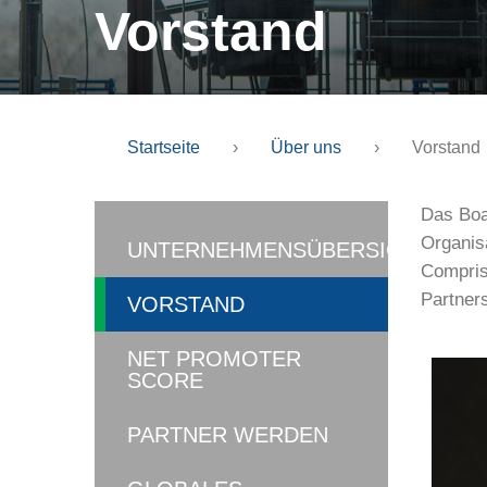
Vorstand
Startseite
›
Über uns
›
Vorstand
Das Boar
Organis
UNTERNEHMENSÜBERSICHT
Comprise
Partners
VORSTAND
NET PROMOTER
SCORE
PARTNER WERDEN