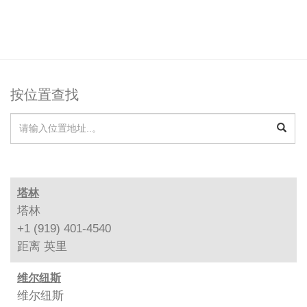
按位置查找
塔林
塔林
+1 (919) 401-4540
距离
英里
维尔纽斯
维尔纽斯