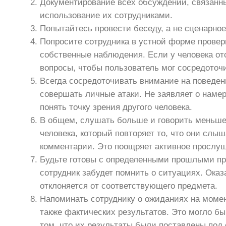
Документирование всех обсуждений, связанн
использование их сотрудниками.
Попытайтесь провести беседу, а не сценарное
Попросите сотрудника в устной форме провери
собственные наблюдения. Если у человека от
вопросы, чтобы пользователь мог сосредоточи
Всегда сосредоточивать внимание на поведени
совершать личные атаки. Не заявляет о наме
понять точку зрения другого человека.
В общем, слушать больше и говорить меньше
человека, который повторяет то, что они слы
комментарии. Это поощряет активное прослу
Будьте готовы с определенными прошлыми пр
сотрудник забудет помнить о ситуациях. Ока
отклоняется от соответствующего предмета.
Напоминать сотруднику о ожиданиях на момен
также фактических результатов. Это могло б
том, что их результаты были поставлены под 