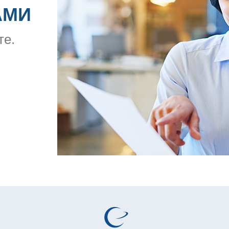
АМИ
те.