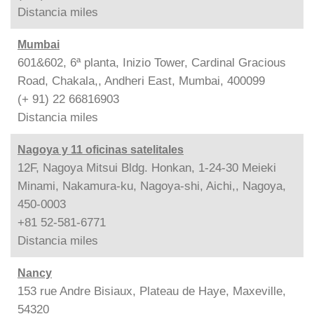
Distancia
miles
Mumbai
601&602, 6ª planta, Inizio Tower, Cardinal Gracious
Road, Chakala,, Andheri East, Mumbai, 400099
(+ 91) 22 66816903
Distancia
miles
Nagoya y 11 oficinas satelitales
12F, Nagoya Mitsui Bldg. Honkan, 1-24-30 Meieki
Minami, Nakamura-ku, Nagoya-shi, Aichi,, Nagoya,
450-0003
+81 52-581-6771
Distancia
miles
Nancy
153 rue Andre Bisiaux, Plateau de Haye, Maxeville,
54320