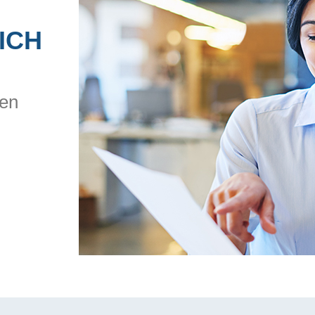
ICH
en