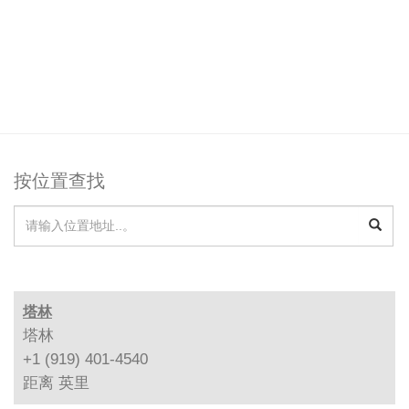
按位置查找
塔林
塔林
+1 (919) 401-4540
距离
英里