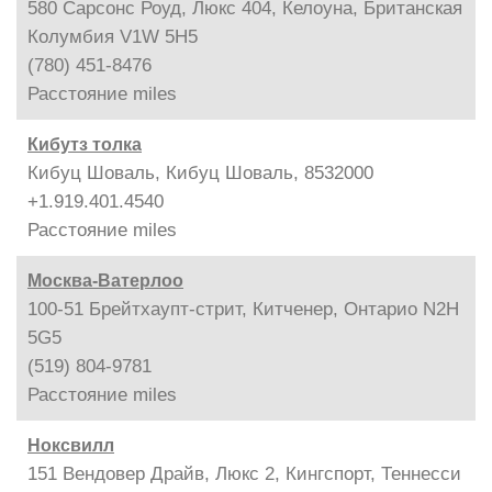
580 Сарсонс Роуд, Люкс 404, Келоуна, Британская
Колумбия V1W 5H5
(780) 451-8476
Расстояние
miles
Кибутз толка
Кибуц Шоваль, Кибуц Шоваль, 8532000
+1.919.401.4540
Расстояние
miles
Москва-Ватерлоо
100-51 Брейтхаупт-стрит, Китченер, Онтарио N2H
5G5
(519) 804-9781
Расстояние
miles
Ноксвилл
151 Вендовер Драйв, Люкс 2, Кингспорт, Теннесси