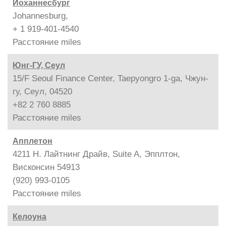
Йоханнесбург
Johannesburg,
+ 1 919-401-4540
Расстояние
miles
Юнг-ГУ, Сеул
15/F Seoul Finance Center, Taepyongro 1-ga, Чжун-
гу, Сеул, 04520
+82 2 760 8885
Расстояние
miles
Апплетон
4211 Н. Лайтнинг Драйв, Suite A, Эпплтон,
Висконсин 54913
(920) 993-0105
Расстояние
miles
Келоуна