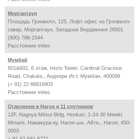
Моргантаун
Площадь Грэнвилл, 125, Лофт-офис на Грэнвилл-
сквер, Моргантаун, Западная Вирджиния 26501
(800) 788-1544
Расстояние
miles
Мумбай
601&602, 6 этаж, Inizio Tower, Cardinal Gracious
Road, Chakala,, Андхери Ист, Мумбаи, 400099
(+ 91) 22 66816903
Расстояние
miles
Отделение в Нагое и 11 спутников
12F, Nagoya Mitsui Bldg. Honkan, 1-24-30 Meieki
Minami, Накамура-ку, Нагоя-ши, Айти,, Нагоя, 450-
0003
+ 81 52-581-6771