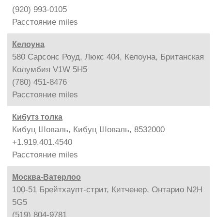
(920) 993-0105
Расстояние
miles
Келоуна
580 Сарсонс Роуд, Люкс 404, Келоуна, Британская
Колумбия V1W 5H5
(780) 451-8476
Расстояние
miles
Кибутз толка
Кибуц Шоваль, Кибуц Шоваль, 8532000
+1.919.401.4540
Расстояние
miles
Москва-Ватерлоо
100-51 Брейтхаупт-стрит, Китченер, Онтарио N2H
5G5
(519) 804-9781