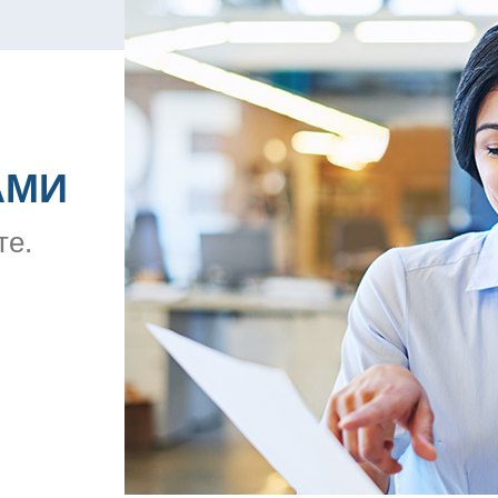
АМИ
те.