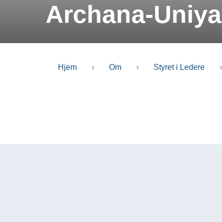
Archana-Uniya
Hjem
›
Om
›
Styret i Ledere
›