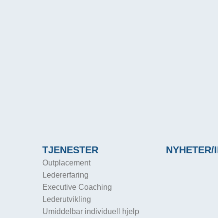
LES MER
TJENESTER
NYHETER/I
Outplacement
Ledererfaring
Executive Coaching
Lederutvikling
Umiddelbar individuell hjelp