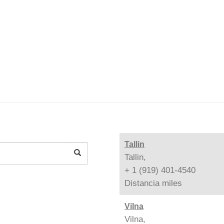
Tallin
Tallin,
+ 1 (919) 401-4540
Distancia
miles
Vilna
Vilna,